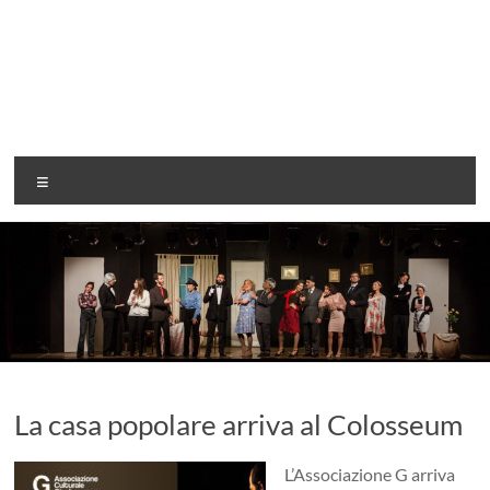
Associazione
Menu
G
Rendiamo
il
tempo
magico…
La casa popolare arriva al Colosseum
L’Associazione G arriva