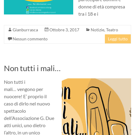
donne di età compresa
tra i 18 e i
Gianburrasca
Ottobre 3, 2017
Notizie
,
Teatro
Nessun commento
Leggi tutto
Non tutti i mali…
Non tutti i
mali… vengono per
nuocere! E’ proprio il
caso di dirlo nel nuovo
spettacolo
dell’Associazione G. Due
atti unici, uno dietro
l’altro, in un unico