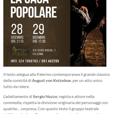
Il testo adegua alla Palermo contemporanea il grande classico
della comicità di
August von Kotzebue
, per un atto unico
tutto da ridere.
L’adattamento di
Sergio Nuzzo
, regista e attore nella
commedia, rispetta la divisione originaria dei personaggi con
qualche… sorpresa. Con questo testo il gruppo teatrale