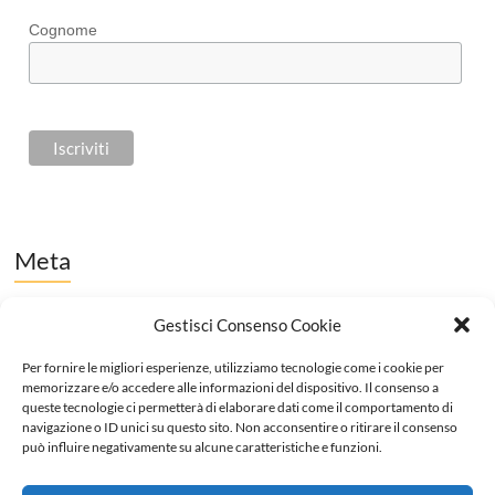
Cognome
Meta
Accedi
Gestisci Consenso Cookie
Feed dei contenuti
Per fornire le migliori esperienze, utilizziamo tecnologie come i cookie per
memorizzare e/o accedere alle informazioni del dispositivo. Il consenso a
Feed dei commenti
queste tecnologie ci permetterà di elaborare dati come il comportamento di
navigazione o ID unici su questo sito. Non acconsentire o ritirare il consenso
WordPress.org
può influire negativamente su alcune caratteristiche e funzioni.