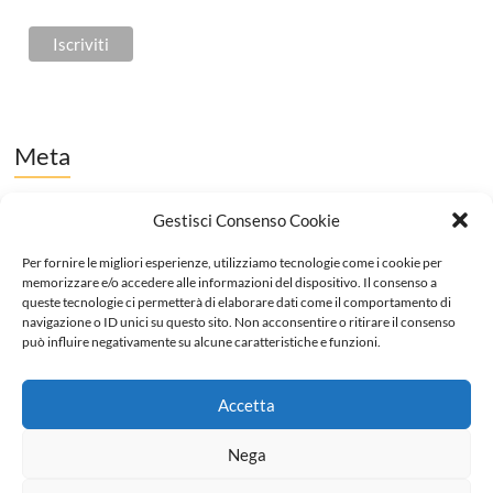
Meta
Accedi
Gestisci Consenso Cookie
Feed dei contenuti
Per fornire le migliori esperienze, utilizziamo tecnologie come i cookie per
memorizzare e/o accedere alle informazioni del dispositivo. Il consenso a
Feed dei commenti
queste tecnologie ci permetterà di elaborare dati come il comportamento di
navigazione o ID unici su questo sito. Non acconsentire o ritirare il consenso
WordPress.org
può influire negativamente su alcune caratteristiche e funzioni.
Accetta
Nega