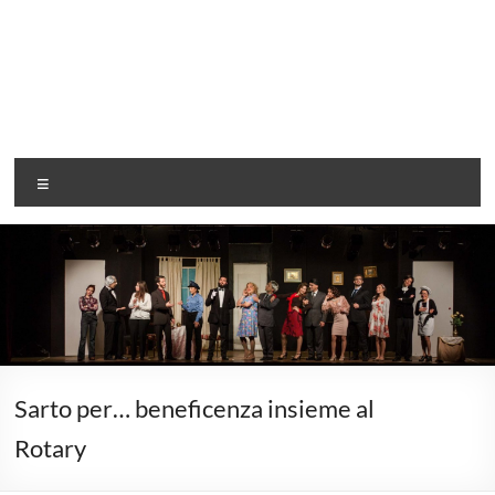
Associazione
Menu
G
Rendiamo
il
tempo
magico…
Sarto per… beneficenza insieme al
Rotary