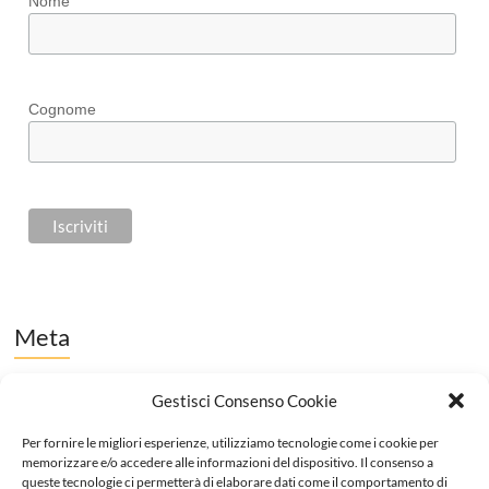
Nome
Cognome
Meta
Accedi
Gestisci Consenso Cookie
Feed dei contenuti
Per fornire le migliori esperienze, utilizziamo tecnologie come i cookie per
memorizzare e/o accedere alle informazioni del dispositivo. Il consenso a
Feed dei commenti
queste tecnologie ci permetterà di elaborare dati come il comportamento di