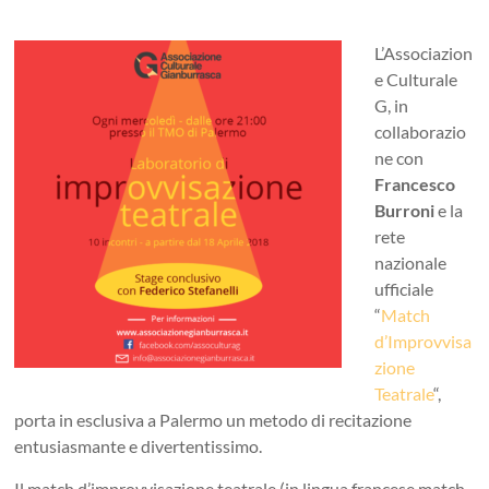
L’Associazion
e Culturale
G, in
collaborazio
ne con
Francesco
Burroni
e la
rete
nazionale
ufficiale
“
Match
d’Improvvisa
zione
Teatrale
“,
porta in esclusiva a Palermo un metodo di recitazione
entusiasmante e divertentissimo.
Il match d’improvvisazione teatrale (in lingua francese match