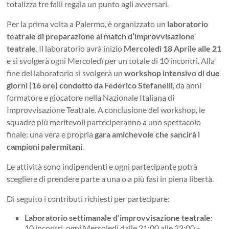
totalizza tre falli regala un punto agli avversari.
Per la prima volta a Palermo, è organizzato un
laboratorio
teatrale di preparazione ai match d’improvvisazione
teatrale
. Il laboratorio avrà inizio
Mercoledì 18 Aprile alle 21
e si svolgerà ogni Mercoledì per un totale di 10 incontri. Alla
fine del laboratorio si svolgerà un
workshop intensivo di due
giorni (16 ore) condotto da Federico Stefanelli
, da anni
formatore e giocatore nella Nazionale Italiana di
Improvvisazione Teatrale. A conclusione del workshop, le
squadre più meritevoli parteciperanno a uno spettacolo
finale: una vera e propria
gara amichevole che sancirà i
campioni palermitani
.
Le attività sono indipendenti e ogni partecipante potrà
scegliere di prendere parte a una o a più fasi in piena libertà.
Di seguito i contributi richiesti per partecipare:
Laboratorio settimanale d’improvvisazione teatrale
:
10 incontri, ogni Mercoledì dalle 21:00 alle 23:00 –