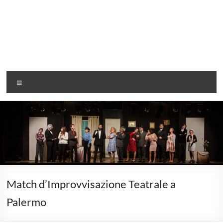
Associazione
Menu
G
Rendiamo
il
tempo
magico…
Match d’Improvvisazione Teatrale a
Palermo