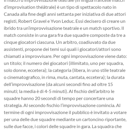
d’improvisation théâtrale) è un tipo di spettacolo nato in
Canada alla fine degli anni settanta per iniziativa di due attori
registi, Robert Gravel e Yvon Leduc. Essi decisero di creare un
ibrido tra un’improvvisazione teatrale e un match sportivo. Il
match consiste in una gara fra due squadre composte da tre a
cinque giocatori ciascuna. Un arbitro, coadiuvato da due
assistenti, propone dei temi sui quali i giocatori/attori sono
chiamati a improvvisare. Per ogni improvvisazione viene dato:
un titolo; il numero dei giocatori (illimitato, uno per squadra,
solo donne, eccetera); la categoria (libera, in uno stile teatrale
o cinematografico, in rima, muta, cantata, eccetera); la durata
dell’improvvisazione (da alcuni secondi fino ad oltre 15
minuti; la media è di 4-5 minuti). Al fischio dell’arbitro le
squadre hanno 20 secondi di tempo per concertare una
strategia. Al secondo fischio l’improvvisazione comincia. Al
termine di ogni improvvisazione il pubblico è invitato a votare
per una delle due squadre mediante un cartoncino riportante,
sulle due facce, i colori delle squadre in gara. La squadra che