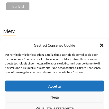
Meta
Accedi
Gestisci Consenso Cookie
Feed dei contenuti
Per fornire le migliori esperienze, utilizziamo tecnologie come i cookie per
memorizzare e/o accedere alle informazioni del dispositivo. Il consenso a
Feed dei commenti
queste tecnologie ci permetterà di elaborare dati come il comportamento di
navigazione o ID unici su questo sito. Non acconsentire o ritirare il consenso
WordPress.org
può influire negativamente su alcune caratteristiche e funzioni.
Accetta
Nega
Visualizza le preferenze